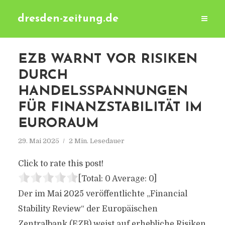
dresden-zeitung.de
EZB WARNT VOR RISIKEN
DURCH
HANDELSSPANNUNGEN
FÜR FINANZSTABILITÄT IM
EURORAUM
29. Mai 2025
2 Min. Lesedauer
Click to rate this post!
[Total:
0
Average:
0
]
Der im Mai 2025 veröffentlichte „Financial
Stability Review“ der Europäischen
Zentralbank (EZB) weist auf erhebliche Risiken