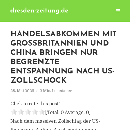
dresden-zeitung.de
HANDELSABKOMMEN MIT
GROSSBRITANNIEN UND C
HINA BRINGEN NUR B
EGRENZTE E
NTSPANNUNG NACH US-Z
OLLSCHOCK
28. Mai 2025
2 Min. Lesedauer
Click to rate this post!
[Total:
0
Average:
0
]
Nach dem massiven Zollschlag der US-