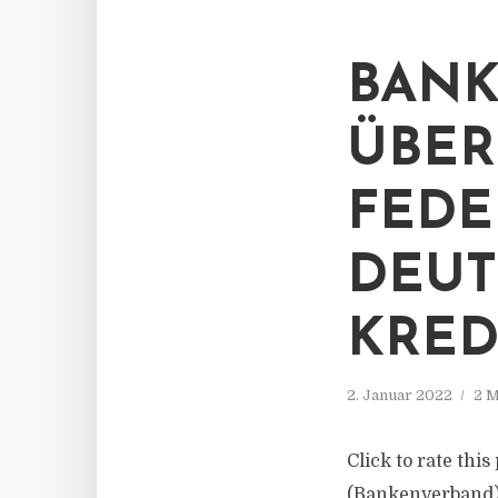
BAN
ÜBE
FEDE
DEU
KRED
2. Januar 2022
2 M
Click to rate th
(Bankenverband)