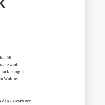
K
N
hat 58
 das zweite
nmarkt zeigen
ten Wohnen,
n den Erwerb von