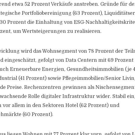
end etwa 52 Prozent Verkäufe anstreben. Gründe für de
ategische Portfoliobereinigung (63 Prozent), Liquiditäts
 30 Prozent die Einhaltung von ESG-Nachhaltigkeitskrit
zent, um Wertsteigerungen zu realisieren.
wicklung wird das Wohnsegment von 78 Prozent der Tei
nd eingeschätzt, gefolgt von Data Centern mit 69 Prozent
Auch Erneuerbare Energien, Gesundheitsimmobilien (je 4
dustrial (41 Prozent) sowie Pflegeimmobilien/Senior Livin
nde Preise. Rechenzentren gewinnen als Nischensegmen
wachsende Rolle digitaler Infrastruktur wider. Stabil ei
h vor allem in den Sektoren Hotel (62 Prozent) und
hmärkte (60 Prozent).
s liegen Wohnen mit 77 Prozent klar vorn, gefolgt von L