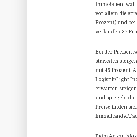
Immobilien, währ
vor allem die str
Prozent) und bei
verkaufen 27 Pro
Bei der Preisent
stärksten steige
mit 45 Prozent. 
Logistik/Light In
erwarten steige
und spiegeln die 
Preise finden sic
Einzelhandel/Fac
Beim Ankaufsfoku