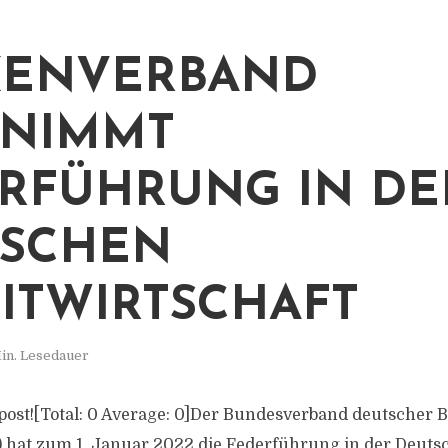
KENVERBAND
RNIMMT
RFÜHRUNG IN DE
TSCHEN
ITWIRTSCHAFT
in. Lesedauer
is post![Total: 0 Average: 0]Der Bundesverband deutscher
 hat zum 1. Januar 2022 die Federführung in der Deuts