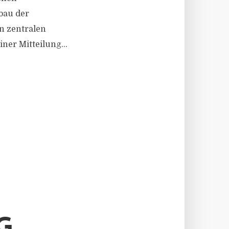
bau der
n zentralen
ner Mitteilung...
G