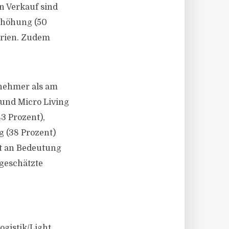
n Verkauf sind
erhöhung (50
erien. Zudem
lnehmer als am
 und Micro Living
3 Prozent),
g (38 Prozent)
t an Bedeutung
ngeschätzte
ogistik/Light