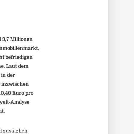
 3,7 Millionen
mmobilienmarkt,
t befriedigen
he. Laut dem
in der
t inzwischen
10,40 Euro pro
welt-Analyse
t.
d zusätzlich