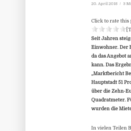
20. April 2018
3 M
Click to rate this 
[T
Seit Jahren stei
Einwohner. Der 
da das Angebot a
kann. Das Ergebn
„Marktbericht Be
Hauptstadt 51 Pr
über die Zehn-Eu
Quadratmeter. F
wurden die Miete
In vielen Teilen