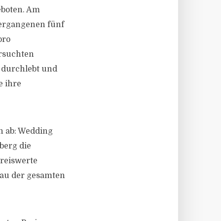
eboten. Am
 vergangenen fünf
pro
ersuchten
l durchlebt und
e ihre
n ab: Wedding
berg die
preiswerte
veau der gesamten