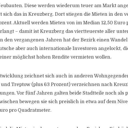
 Neubauten. Diese werden wiederum teuer am Markt ang
gt sich das in Kreuzberg. Dort stiegen die Mieten in den
zent. Aktuell werden Mieten von im Median 12,50 Euro 
langt – damit ist Kreuzberg das viertteuerste aller unt
. In den vergangenen Jahren hat der Bezirk einen Wande
utsche aber auch internationale Investoren angelockt, di
iner möglichst hohen Rendite vermieten wollen.
ntwicklung zeichnet sich auch in anderen Wohngegende
) und Treptow (plus 63 Prozent) verzeichnen nach Kreuz
ungen. Vor fünf Jahren galten beide Stadtteile noch als 
zwischen bewegen sie sich preislich in etwa auf dem Ni
Euro pro Quadratmeter.