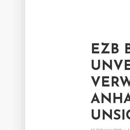
EZB 
UNV
VERW
ANH
UNSI