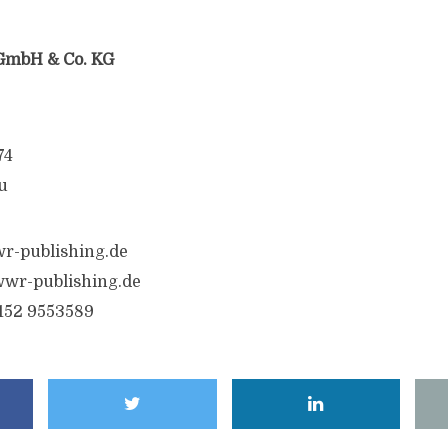
GmbH & Co. KG
74
u
r-publishing.de
wr-publishing.de
6152 9553589