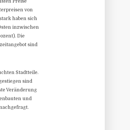
hsten Preise
terpreisen von
stark haben sich
m Osten inzwischen
ozent). Die
zeitangebot sind
chten Stadtteile.
gestiegen sind
gste Veränderung
ttenbauten und
 nachgefragt.