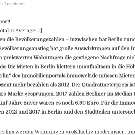
in. Lesedauer
post!
otal:
0
Average:
0
]
gen die Bevölkerungszahlen – inzwischen hat Berlin rund
Bevölkerungsanstieg hat große Auswirkungen auf den I
n preiswerten Wohnungen die gestiegene Nachfrage nich
is: Die Mieten in Berlin klettern unaufhaltsam in die Hö
rlin“ des Immobilienportals immowelt.de müssen Mieter 
ozent mehr bezahlen als 2012. Der Quadratmeterpreis is
ro-Marke gesprungen. 2017 zahlen Berliner im Median 
ünf Jahre zuvor waren es noch 6,90 Euro. Für die Immo
n 2012 und 2017 in Berlin und den Stadtteilen untersuch
 Berlins werden Wohnungen großflächig modernisiert un