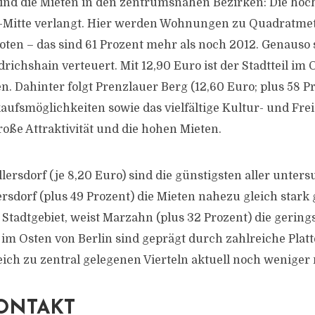
sind die Mieten in den zentrumsnahen Bezirken: Die höc
n-Mitte verlangt. Hier werden Wohnungen zu Quadratme
oten – das sind 61 Prozent mehr als noch 2012. Genauso 
edrichshain verteuert. Mit 12,90 Euro ist der Stadtteil i
. Dahinter folgt Prenzlauer Berg (12,60 Euro; plus 58 Pr
aufsmöglichkeiten sowie das vielfältige Kultur- und Frei
roße Attraktivität und die hohen Mieten.
rsdorf (je 8,20 Euro) sind die günstigsten aller untersu
rsdorf (plus 49 Prozent) die Mieten nahezu gleich stark 
Stadtgebiet, weist Marzahn (plus 32 Prozent) die gerin
el im Osten von Berlin sind geprägt durch zahlreiche Pla
ich zu zentral gelegenen Vierteln aktuell noch weniger
ONTAKT