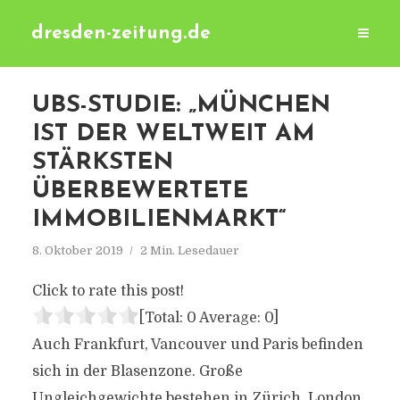
dresden-zeitung.de
UBS-STUDIE: „MÜNCHEN
IST DER WELTWEIT AM
STÄRKSTEN
ÜBERBEWERTETE
IMMOBILIENMARKT“
8. Oktober 2019
2 Min. Lesedauer
Click to rate this post!
[Total:
0
Average:
0
]
Auch Frankfurt, Vancouver und Paris befinden
sich in der Blasenzone. Große
Ungleichgewichte bestehen in Zürich, London,