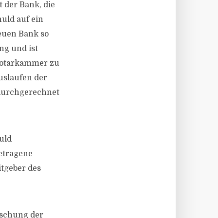
 der Bank, die
uld auf ein
neuen Bank so
ng und ist
snotarkammer zu
uslaufen der
 durchgerechnet
uld
getragene
itgeber des
öschung der