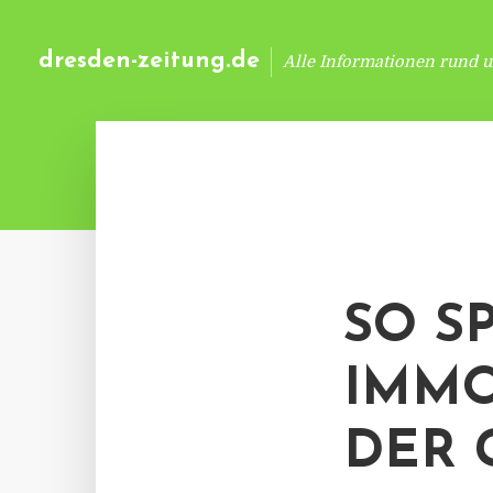
dresden-zeitung.de
Alle Informationen rund 
SO S
IMMO
DER 