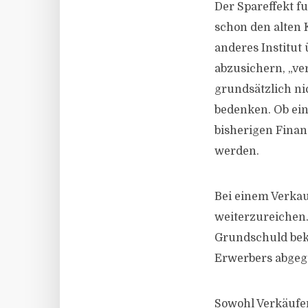
Der Spareffekt f
schon den alten 
anderes Institut
abzusichern, „ve
grundsätzlich n
bedenken. Ob ein
bisherigen Finan
werden.
Bei einem Verkau
weiterzureichen.
Grundschuld beko
Erwerbers abgeg
Sowohl Verkäufer