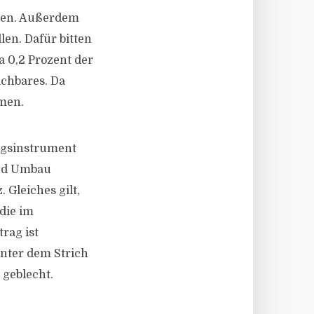
rden. Außerdem
len. Dafür bitten
 0,2 Prozent der
chbares. Da
men.
ngsinstrument
und Umbau
 Gleiches gilt,
die im
rag ist
Unter dem Strich
 geblecht.