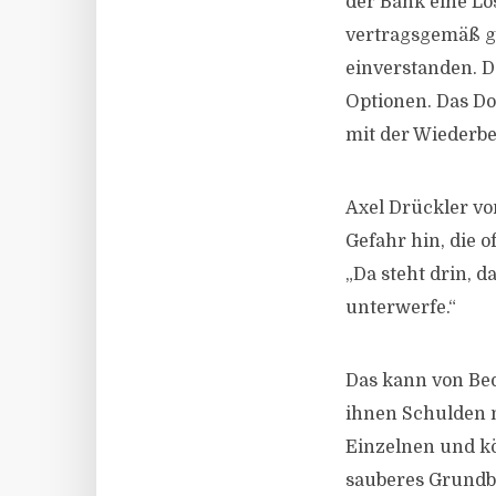
der Bank eine Lö
vertragsgemäß get
einverstanden. D
Optionen. Das Do
mit der Wiederbe
Axel Drückler v
Gefahr hin, die 
„Da steht drin, 
unterwerfe.“
Das kann von Bed
ihnen Schulden m
Einzelnen und kö
sauberes Grundbu