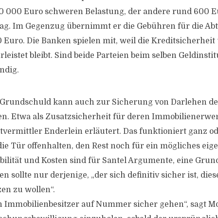
150 000 Euro schweren Belastung, der andere rund 600 
ag. Im Gegenzug übernimmt er die Gebühren für die Abt
 Euro. Die Banken spielen mit, weil die Kreditsicherheit 
eistet bleibt. Sind beide Parteien beim selben Geldinstitu
ndig.
 Grundschuld kann auch zur Sicherung von Darlehen de
n. Etwa als Zusatzsicherheit für deren Immobilienerwer
vermittler Enderlein erläutert. Das funktioniert ganz ode
 die Tür offenhalten, den Rest noch für ein mögliches ei
bilität und Kosten sind für Santel Argumente, eine Grun
n sollte nur derjenige, „der sich definitiv sicher ist, dies
en zu wollen“.
n Immobilienbesitzer auf Nummer sicher gehen“, sagt Mon