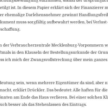
schungsbewilligung einzuholen, sobald der ursprünglic
ilgt ist. In diesem Papier erklärt sich der Finanzierer 
er ehemalige Darlehensnehmer gewinnt Handlungsfreihe
kument muss sorgfältig aufbewahrt werden, bei Verlust
schaffung.
on der Verbraucherzentrale Mecklenburg-Vorpommern we
oftmals in den Klauseln der Bestellungsurkunde der Grun
dass ich mich der Zwangsvollstreckung über mein ganze
eutung sein, wenn mehrere Eigentümer da sind, aber n
acht, erklärt Drückler. Das bedeutet: Alle haften für di
nnten am Ende das Haus verlieren. Bei einer solchen Kla
ch besser als das Stehenlassen des Eintrags.