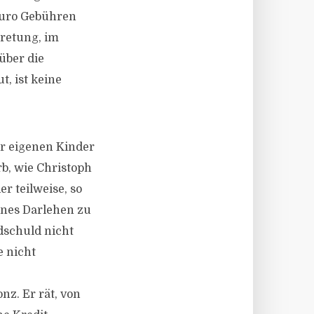
Euro Gebühren
retung, im
über die
t, ist keine
r eigenen Kinder
b, wie Christoph
r teilweise, so
genes Darlehen zu
dschuld nicht
e nicht
z. Er rät, von