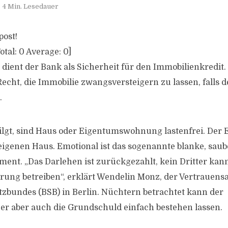
4 Min. Lesedauer
post!
otal:
0
Average:
0
]
dient der Bank als Sicherheit für den Immobilienkredit. 
Recht, die Immobilie zwangsversteigern zu lassen, falls 
.
etilgt, sind Haus oder Eigentumswohnung lastenfrei. Der 
eigenen Haus. Emotional ist das sogenannte blanke, sa
ment. „Das Darlehen ist zurückgezahlt, kein Dritter kann
ung betreiben“, erklärt Wendelin Monz, der Vertrauens
bundes (BSB) in Berlin. Nüchtern betrachtet kann der
er aber auch die Grundschuld einfach bestehen lassen.