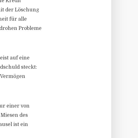
he Kredit
mit der Löschung
it für alle
 drohen Probleme
ist auf eine
dschuld steckt:
s Vermögen
ur einer von
e Miesen des
usel ist ein