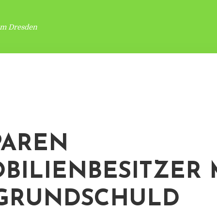
um Dresden
PAREN
BILIENBESITZER 
GRUNDSCHULD