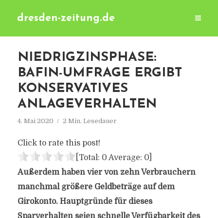
dresden-zeitung.de
NIEDRIGZINSPHASE:
BAFIN-UMFRAGE ERGIBT
KONSERVATIVES
ANLAGEVERHALTEN
4. Mai 2020
2 Min. Lesedauer
Click to rate this post!
[Total:
0
Average:
0
]
Außerdem haben vier von zehn Verbrauchern
manchmal größere Geldbeträge auf dem
Girokonto. Hauptgründe für dieses
Sparverhalten seien schnelle Verfügbarkeit des