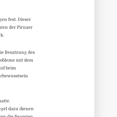
en fest. Dieser
ten der Pirnaer
ck.
Die Besatzung des
Probleme mit dem
und beim
lerbewusstsein
atte.
egel dazu dienen
ten die Beamten