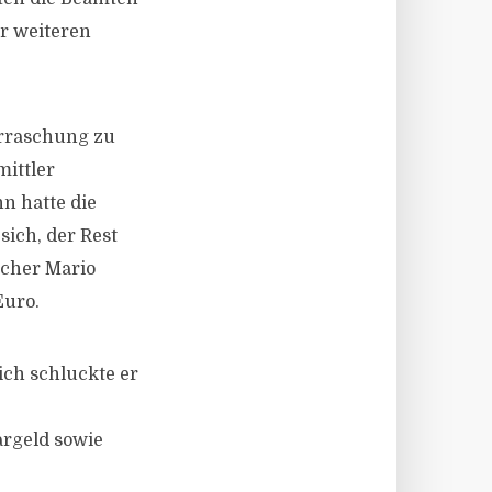
r weiteren
rraschung zu
mittler
n hatte die
ich, der Rest
echer Mario
Euro.
ch schluckte er
rgeld sowie