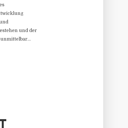
es
ntwicklung
 und
bestehen und der
unmittelbar...
T