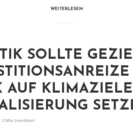
WEITERLESEN
ITIK SOLLTE GEZI
STITIONSANREIZE
K AUF KLIMAZIEL
TALISIERUNG SETZ
2 Min. Lesedauer