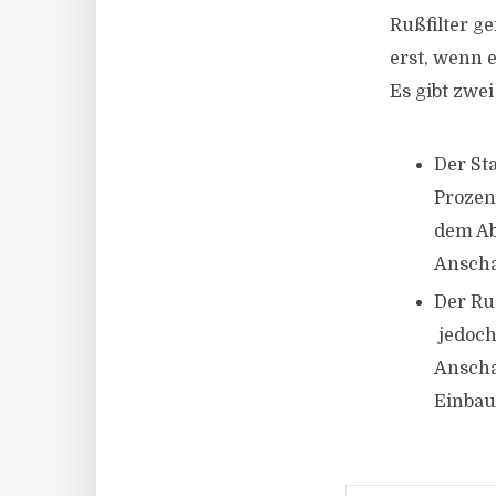
Rußfilter g
erst, wenn 
Es gibt zwe
Der Sta
Prozent
dem Ab
Anscha
Der Ruß
jedoch
Anscha
Einbau