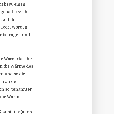
t bzw. einen
gehalt bezieht
t auf die
lagert worden
er betragen und
te Wassertasche
nn die Wärme des
n und so die
en an den
ein so genannter
n die Wärme
taubfilter (auch