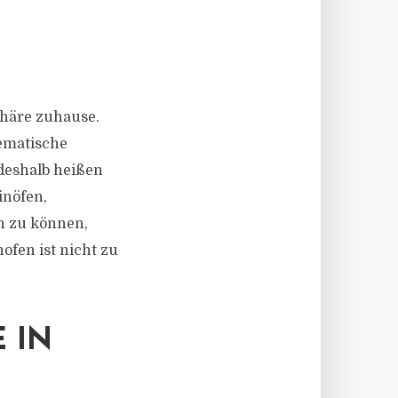
phäre zuhause.
ematische
 deshalb heißen
inöfen,
n zu können,
fen ist nicht zu
 IN