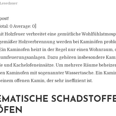
 Lesedauer
post!
otal:
0
Average:
0
]
t Holzfeuer verbreitet eine gemütliche Wohlfühlatmos
gemäßer Holzverbrennung werden bei Kaminöfen probl
. Ein Kaminofen heizt in der Regel nur einen Wohnraum,
raumfeuerungsanlagen. Dazu gehören insbesondere Kam
de und Kachelofeneinsätze. Um mehrere Räume beheize
nen Kaminofen mit sogenannter Wassertasche. Ein Kamino
inem offenen Kamin, der sehr ineffizient ist.
MATISCHE SCHADSTOFFE
ÖFEN