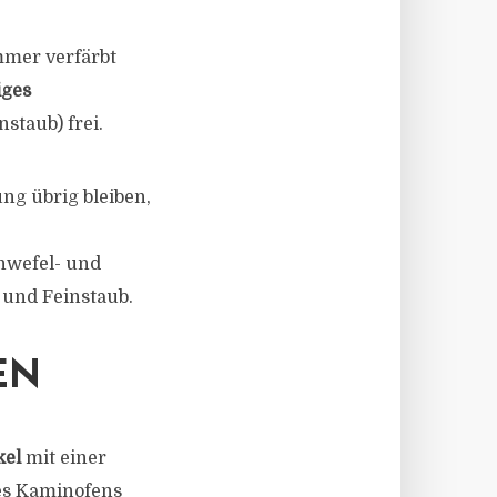
mmer verfärbt
iges
instaub) frei.
ng übrig bleiben,
hwefel- und
 und Feinstaub.
EN
kel
mit einer
es Kaminofens