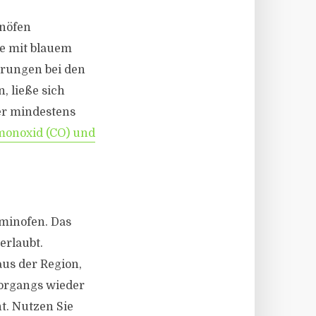
inöfen
le mit blauem
erungen bei den
, ließe sich
er mindestens
monoxid (CO) und
aminofen. Das
erlaubt.
aus der Region,
organgs wieder
t. Nutzen Sie