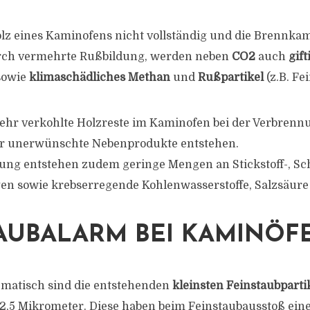
lz eines Kaminofens nicht vollständig und die Brennka
rch vermehrte Rußbildung, werden neben
CO2
auch
gift
owie
klimaschädliches Methan
und
Rußpartikel
(z.B. Fe
 mehr verkohlte Holzreste im Kaminofen bei der Verbrennu
er unerwünschte Nebenprodukte entstehen.
ung entstehen zudem geringe Mengen an Stickstoff-, Sc
n sowie krebserregende Kohlenwasserstoffe, Salzsäure
AUBALARM BEI KAMINÖF
ematisch sind die entstehenden
kleinsten Feinstaubparti
2,5 Mikrometer. Diese haben beim Feinstaubausstoß ein