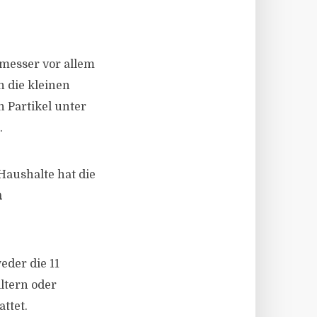
messer vor allem
 die kleinen
n Partikel unter
.
Haushalte hat die
n
eder die 11
ltern oder
ttet.