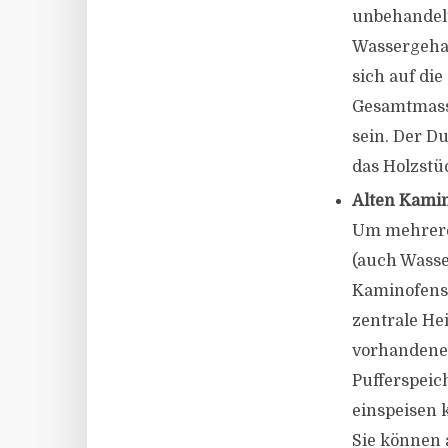
unbehandelt
Wassergehal
sich auf di
Gesamtmasse
sein. Der D
das Holzstü
Alten Kami
Um mehrere
(auch Wasse
Kaminofens 
zentrale He
vorhandenen
Pufferspeic
einspeisen 
Sie können 