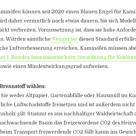
aminöfen können seit 2020 einen Blauen Engel für Kam
ird daher vermutlich noch etwas dauern, bis sich Model
rkt verbreiten. Voraussetzung ist, dass sie hohe Anford
en. Würden sämtliche
Neugeräte
diesen Standard erfüllen
liche Luftverbesserung erreichen. Kaminöfen müssen ab
er 1. Bundes-Immissionsschutz-Verordnung für Kohlen
sowie einen Mindestwirkungsgrad aufweisen.
Brennstoff wählen:
Sie weder Altpapier, Gartenabfälle oder Hausmüll im K
liche Luftschadstoffe freisetzen und ist außerdem nicht 
nnholz gilt: Stammt es aus nachhaltiger Waldwirtschaft 
nachwachsende Baum das freigewordene CO2 des Heizv
 beim Transport freiwerdende CO2 fällt kaum ins Gewich