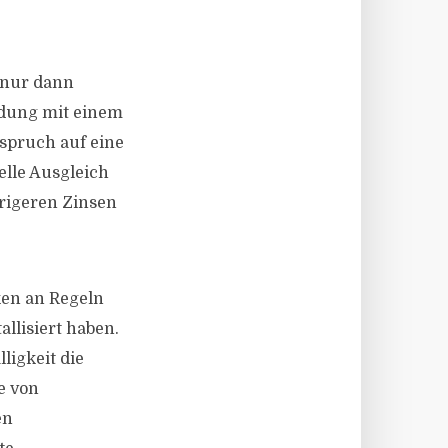
 nur dann
ldung mit einem
spruch auf eine
ielle Ausgleich
drigeren Zinsen
ken an Regeln
llisiert haben.
ligkeit die
e von
en