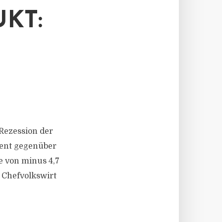
KT:
 Rezession der
zent gegenüber
e von minus 4,7
 Chefvolkswirt