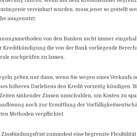
orderung führen. Wenn mit dem Kreditnehmer begrenz
ntingente vereinbart wurden, muss jener so gestellt wer
öhe ausgenutzt.
chnungsmethoden von den Banken nicht immer eingehalt
er Kreditkündigung die von der Bank vorliegende Berec
ale nachprüfen zu lassen.
egeln gelten nur dann, wenn Sie wegen eines Verkaufs o
s höheren Darlehens den Kredit vorzeitig kündigen. W
Zeiten sinkender Zinsen umschulden, um Kosten zu spar
auflösung noch zur Ermittlung der Vorfälligkeitsentsc
en Methoden verpflichtet.
insbindungsfrist zumindest eine begrenzte Flexibilität 