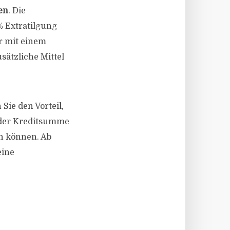
en
. Die
% Extratilgung
r mit einem
sätzliche Mittel
Sie den Vorteil,
 der Kreditsumme
en können. Ab
eine