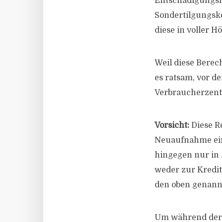
Entschädigungsf
Sondertilgungsko
diese in voller H
Weil diese Bere
es ratsam, vor d
Verbraucherzentr
Vorsicht:
Diese R
Neuaufnahme eine
hingegen nur in 
weder zur Kredit
den oben genannt
Um während der Z