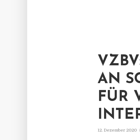
VZBV
AN S
FÜR 
INTE
12. Dezember 2020