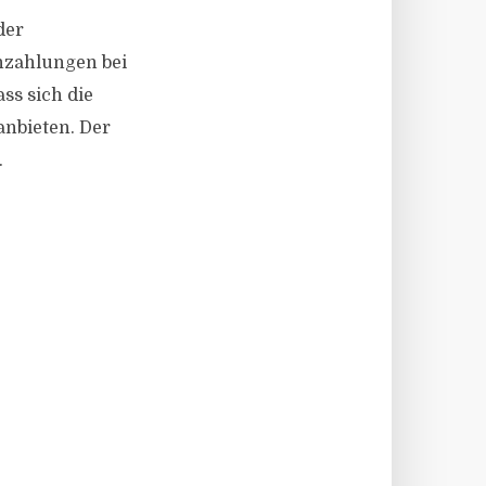
der
chzahlungen bei
ss sich die
nbieten. Der
.