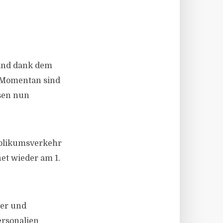
sind dank dem
. Momentan sind
sen nun
Publikumsverkehr
net wieder am 1.
mer und
ersonalien