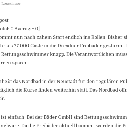
. Lesedauer
post!
otal:
0
Average:
0
]
ommt nun nach zähem Start endlich ins Rollen. Bisher 
 als 77.000 Gäste in die Dresdner Freibäder gestürmt
 Rettungsschwimmer knapp. Die Verantwortlichen müs
rcen sparen.
chließt das Nordbad in der Neustadt für den regulären 
diglich die Kurse finden weiterhin statt. Das Nordbad öff
är.
 ist einfach: Bei der Bäder GmbH sind Rettungsschwim
elware. Da die Freibäder aktuell boomen, werden die P