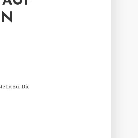
 AUF
EN
etig zu. Die