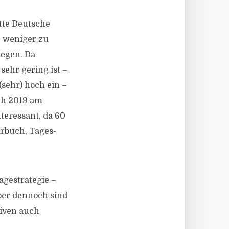
itte Deutsche
, weniger zu
legen. Da
sehr gering ist –
(sehr) hoch ein –
ch 2019 am
teressant, da 60
arbuch, Tages-
lagestrategie –
Aber dennoch sind
tiven auch