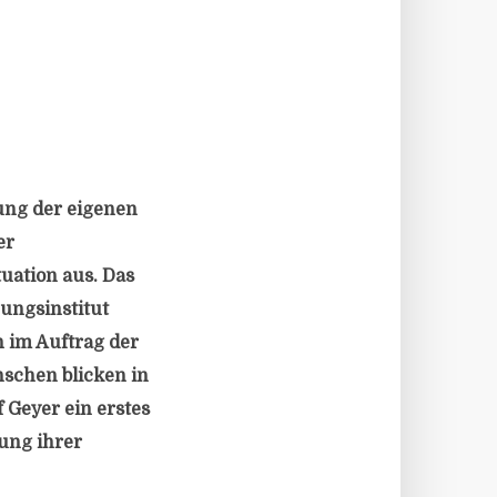
ung der eigenen
er
tuation aus. Das
hungsinstitut
 im Auftrag der
nschen blicken in
f Geyer ein erstes
rung ihrer