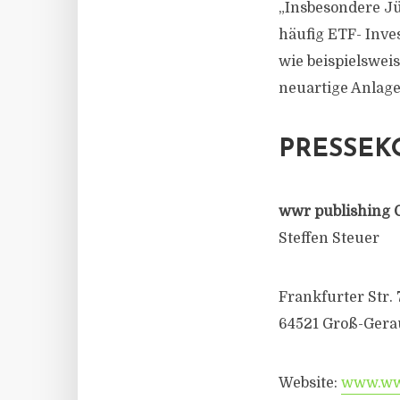
„Insbesondere J
häufig ETF- Inve
wie beispielswei
neuartige Anlag
PRESSEK
wwr publishing 
Steffen Steuer
Frankfurter Str. 
64521 Groß-Gera
Website:
www.wwr