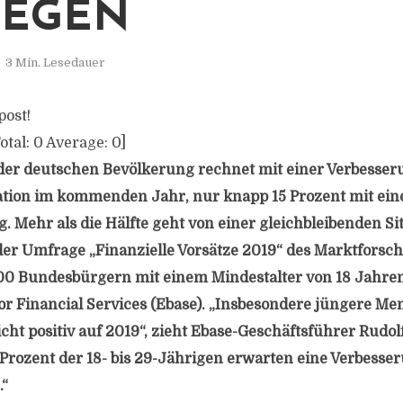
GEGEN
3 Min. Lesedauer
post!
otal:
0
Average:
0
]
 der deutschen Bevölkerung rechnet mit einer Verbesser
uation im kommenden Jahr, nur knapp 15 Prozent mit ein
. Mehr als die Hälfte geht von einer gleichbleibenden Si
 der Umfrage „Finanzielle Vorsätze 2019“ des Marktforsc
00 Bundesbürgern mit einem Mindestalter von 18 Jahren
r Financial Services (Ebase). „Insbesondere jüngere Me
icht positiv auf 2019“, zieht Ebase-Geschäftsführer Rudol
 Prozent der 18- bis 29-Jährigen erwarten eine Verbesse
.“