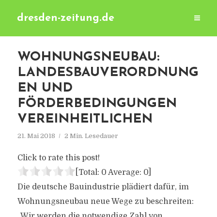
dresden-zeitung.de
WOHNUNGSNEUBAU:
LANDESBAUVERORDNUNG
EN UND
FÖRDERBEDINGUNGEN
VEREINHEITLICHEN
21. Mai 2018
2 Min. Lesedauer
Click to rate this post!
[Total:
0
Average:
0
]
Die deutsche Bauindustrie plädiert dafür, im
Wohnungsneubau neue Wege zu beschreiten:
„Wir werden die notwendige Zahl von