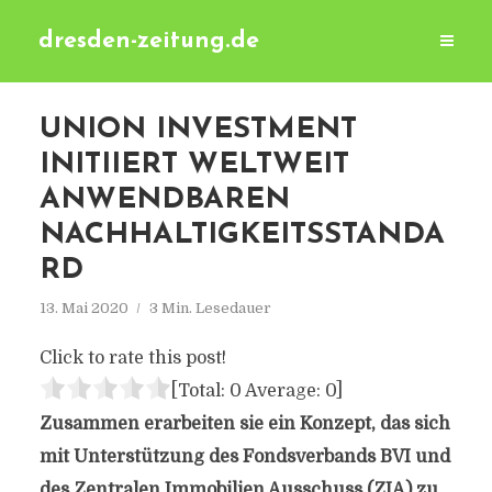
dresden-zeitung.de
UNION INVESTMENT
INITIIERT WELTWEIT
ANWENDBAREN
NACHHALTIGKEITSSTANDA
RD
13. Mai 2020
3 Min. Lesedauer
Click to rate this post!
[Total:
0
Average:
0
]
Zusammen erarbeiten sie ein Konzept, das sich
mit Unterstützung des Fondsverbands BVI und
des Zentralen Immobilien Ausschuss (ZIA) zu