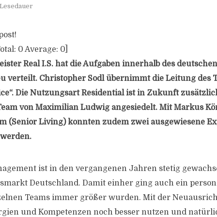
 Lesedauer
post!
otal:
0
Average:
0
]
ister Real I.S. hat die Aufgaben innerhalb des deutschen
verteilt. Christopher Sodl übernimmt die Leitung des 
“. Die Nutzungsart Residential ist in Zukunft zusätzlich
Team von Maximilian Ludwig angesiedelt. Mit Markus Kön
m (Senior Living) konnten zudem zwei ausgewiesene Ex
werden.
nagement ist in den vergangenen Jahren stetig gewachs
smarkt Deutschland. Damit einher ging auch ein person
zelnen Teams immer größer wurden. Mit der Neuausric
rgien und Kompetenzen noch besser nutzen und natürli