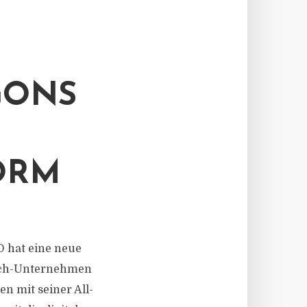
GONS
ORM
SO hat eine neue
ntech-Unternehmen
n mit seiner All-