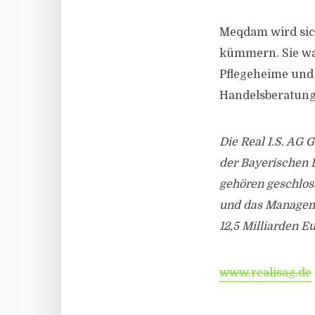
Meqdam wird sic
kümmern. Sie war
Pflegeheime und 
Handelsberatung 
Die Real I.S. AG 
der Bayerischen 
gehören geschlos
und das Manageme
12,5 Milliarden 
www.realisag.de