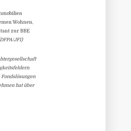
mmobilien
Themen Wohnen,
ltant zur BBE
(DFPA/JF1)
htergesellschaft
gkeitsfeldern
e Fondslösungen
nehmen hat über