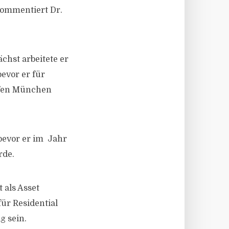
kommentiert Dr.
ächst arbeitete er
evor er für
afen München
 bevor er im Jahr
rde.
 als Asset
ür Residential
g sein.