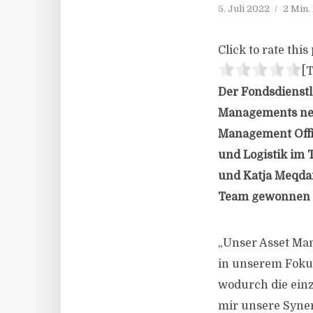
5. Juli 2022
2 Min.
Click to rate this 
[T
Der Fondsdienstle
Managements neu 
Management Office
und Logistik im 
und Katja Meqda
Team gewonnen 
„Unser Asset Ma
in unserem Foku
wodurch die ein
mir unsere Syne