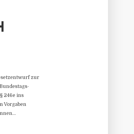
H
Gesetzentwurf zur
Bundestags-
§ 246e ins
en Vorgaben
nnen...