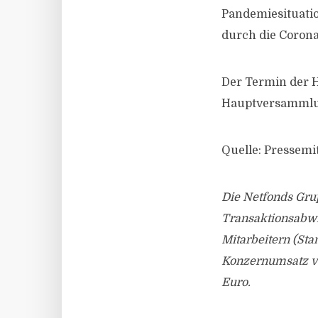
Pandemiesituatio
durch die Coron
Der Termin der H
Hauptversammlun
Quelle: Pressemi
Die Netfonds Grup
Transaktionsabwi
Mitarbeitern (Sta
Konzernumsatz vo
Euro.