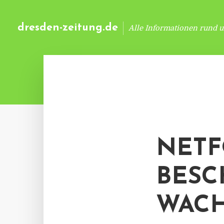
dresden-zeitung.de
Alle Informationen rund 
NETF
BESC
WAC