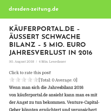
dresden-zeitung.de
KÄUFERPORTAL.DE –
ÄUSSERT SCHWACHE B
ILANZ – 5 MIO. EURO J
AHRESVERLUST IN 2016
30. August 2018
4 Min. Lesedauer
Click to rate this post!
[Total:
0
Average:
0
]
Wenn man sich die Jahresbilanz 2016
von käuferportal.de ansieht kann man es mit
der Angst zu tun bekommen. Venture-Capital-
Geber könnten ernüchtert und verunsichert