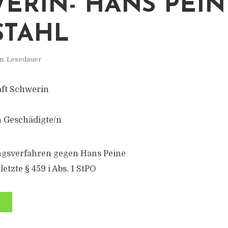
ERIN- HANS PEIN
STAHL
n. Lesedauer
aft Schwerin
 Geschädigte/n
ungsverfahren gegen Hans Peine
letzte § 459 i Abs. 1 StPO