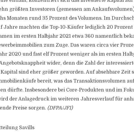
e entfällt, konzentriert sich das investierte Kapital au
zehn größten Investoren (gemessen am Ankaufsvolumen) 
hs Monaten rund 35 Prozent des Volumens. Im Durchsch
 Jahre machten die Top-10-Käufer lediglich 20 Prozent
amen im ersten Halbjahr 2021 etwa 360 namentlich bek
ewerbeimmobilien zum Zuge. Das waren circa vier Proze
ahr 2020 und fast elf Prozent weniger als im ersten Hal
e Angebotsknappheit wider, denn die Zahl der interessier
Kapital sind eher größer geworden. Auf absehbare Zeit s
 Immobilienkäufe bereit, was das Transaktionsvolumen a
eren dürfte. Insbesondere bei Core-Produkten und im Fo
ird der Anlagedruck im weiteren Jahresverlauf für anh
gende Preise sorgen.
(DFPA/JF1)
teilung Savills