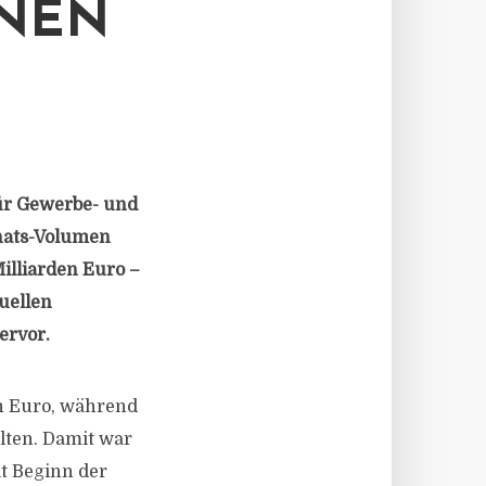
ONEN
für Gewerbe- und
onats-Volumen
Milliarden Euro –
uellen
ervor.
n Euro, während
lten. Damit war
t Beginn der