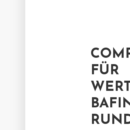
COMP
FÜR
WERT
BAFI
RUND