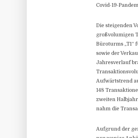
Covid-19-Pandem
Die steigenden 
großvolumigen T
Büroturms „T1“ fü
sowie der Verkau
Jahresverlauf br
Transaktionsvolu
Aufwärtstrend a
148 Transaktionen
zweiten Halbjahr
nahm die Transak
Aufgrund der ger