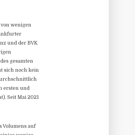
 von wenigen
ankfurter
ianz und der BVK
rigen
 des gesamten
t sich noch kein
rchschnittlich
im ersten und
). Seit Mai 2021
es Volumens auf