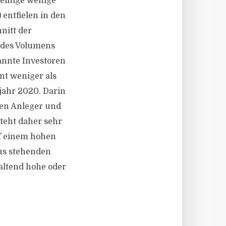
f einige wenige
entfielen in den
nitt der
 des Volumens
annte Investoren
nt weniger als
bjahr 2020. Darin
ten Anleger und
teht daher sehr
uf einem hohen
kus stehenden
altend hohe oder