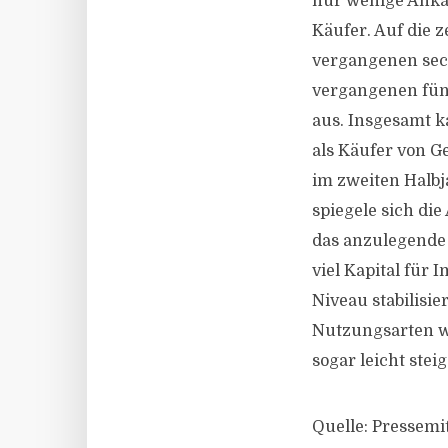
nur wenige Ankäuf
Käufer. Auf die 
vergangenen sec
vergangenen fünf
aus. Insgesamt k
als Käufer von G
im zweiten Halbj
spiegele sich di
das anzulegende 
viel Kapital für
Niveau stabilisi
Nutzungsarten w
sogar leicht stei
Quelle: Pressemit