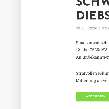
SCHW
DIEB
30. Juni 2020
3 Mi
Staatsanwaltsch
121 Js 17835/18V
An unbekannte/n
Strafvollstreck
Mitteilung an Ver
WEITERLESEN