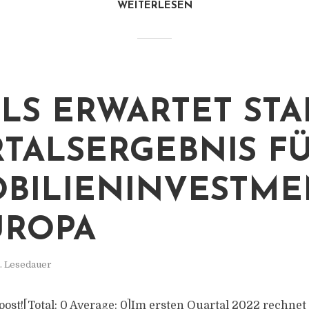
WEITERLESEN
LLS ERWARTET ST
TALSERGEBNIS F
BILIENINVESTME
UROPA
. Lesedauer
s post![Total: 0 Average: 0]Im ersten Quartal 2022 rechnet