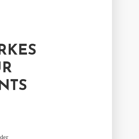
ARKES
ÜR
NTS
 der