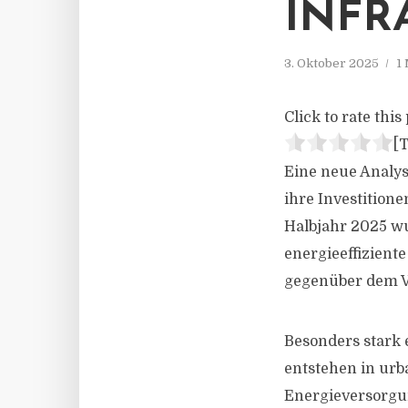
INFR
3. Oktober 2025
1
Click to rate this 
[T
Eine neue Analys
ihre Investition
Halbjahr 2025 wu
energieeffizient
gegenüber dem V
Besonders stark 
entstehen in urb
Energieversorgun