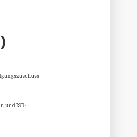
B)
Tilgungszuschuss
en und ISB-