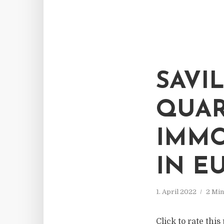
SAVI
QUAR
IMMO
IN E
1. April 2022
2 Min
Click to rate thi