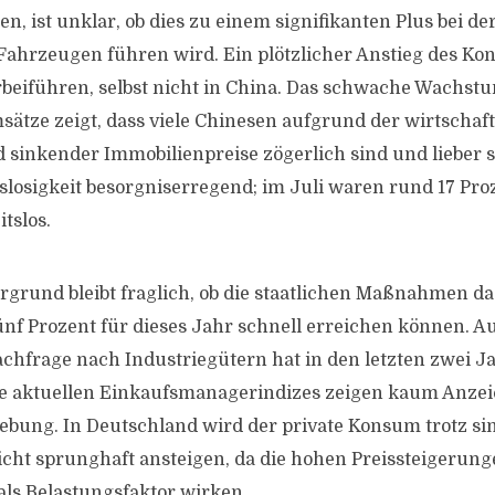
en, ist unklar, ob dies zu einem signifikanten Plus bei d
ahrzeugen führen wird. Ein plötzlicher Anstieg des Kon
rbeiführen, selbst nicht in China. Das schwache Wachst
ätze zeigt, dass viele Chinesen aufgrund der wirtschaf
 sinkender Immobilienpreise zögerlich sind und lieber 
slosigkeit besorgniserregend; im Juli waren rund 17 Proz
tslos.
rgrund bleibt fraglich, ob die staatlichen Maßnahmen da
f Prozent für dieses Jahr schnell erreichen können. A
achfrage nach Industriegütern hat in den letzten zwei J
ie aktuellen Einkaufsmanagerindizes zeigen kaum Anzei
lebung. In Deutschland wird der private Konsum trotz s
nicht sprunghaft ansteigen, da die hohen Preissteigerung
als Belastungsfaktor wirken.