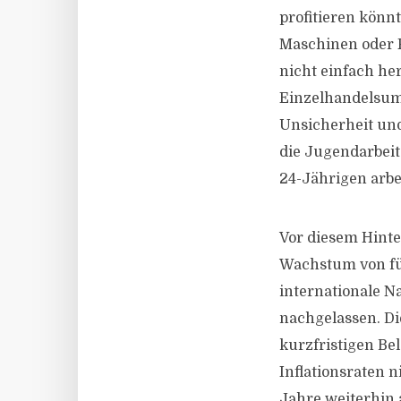
profitieren könnt
Maschinen oder F
nicht einfach he
Einzelhandelsums
Unsicherheit und
die Jugendarbeit
24-Jährigen arbei
Vor diesem Hinte
Wachstum von fün
internationale N
nachgelassen. D
kurzfristigen Be
Inflationsraten 
Jahre weiterhin 