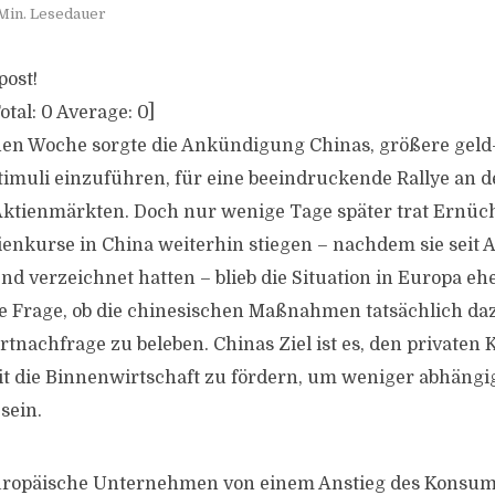
Min. Lesedauer
post!
otal:
0
Average:
0
]
nen Woche sorgte die Ankündigung Chinas, größere geld
 Stimuli einzuführen, für eine beeindruckende Rallye an 
Aktienmärkten. Doch nur wenige Tage später trat Ernüc
enkurse in China weiterhin stiegen – nachdem sie seit 
nd verzeichnet hatten – blieb die Situation in Europa eh
 die Frage, ob die chinesischen Maßnahmen tatsächlich da
rtnachfrage zu beleben. Chinas Ziel ist es, den privaten
t die Binnenwirtschaft zu fördern, um weniger abhäng
sein.
uropäische Unternehmen von einem Anstieg des Konsum