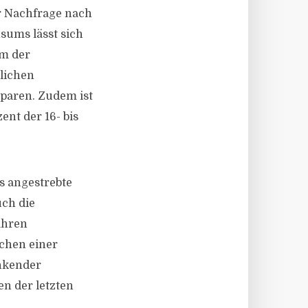
er Nachfrage nach
sums lässt sich
um der
tlichen
sparen. Zudem ist
ent der 16- bis
s angestrebte
uch die
ahren
chen einer
inkender
en der letzten