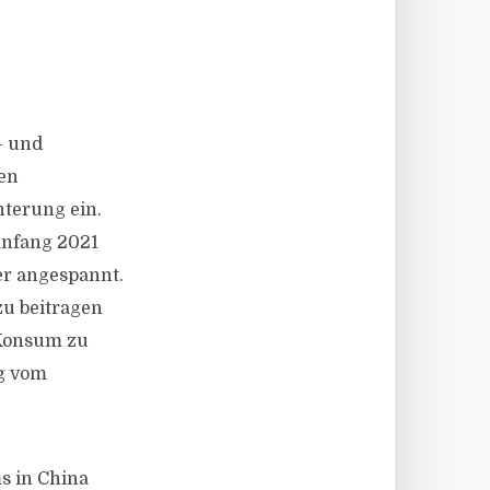
- und
den
hterung ein.
Anfang 2021
er angespannt.
zu beitragen
 Konsum zu
ig vom
s in China