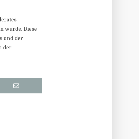
erates
n würde. Diese
s und der
n der