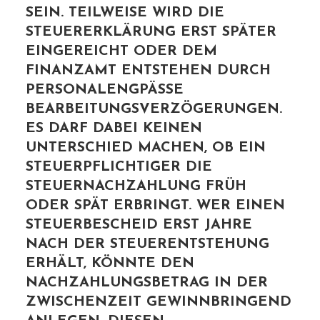
N. TEILWEISE WIRD DIE STE
UERERKLÄRUNG ERST SPÄTER EIN
GEREICHT ODER DEM FIN
ANZAMT ENTSTEHEN DURCH PER
SONALENGPÄSSE BEA
RBEITUNGSVERZÖGERUNGEN. ES
DARF DABEI KEINEN UNT
ERSCHIED MACHEN, OB EIN STE
UERPFLICHTIGER DIE STE
UERNACHZAHLUNG FRÜH ODE
R SPÄT ERBRINGT. WER EINEN STE
UERBESCHEID ERST JAHRE NAC
H DER STEUERENTSTEHUNG ERH
ÄLT, KÖNNTE DEN NAC
HZAHLUNGSBETRAG IN DER ZWI
SCHENZEIT GEWINNBRINGEND ANL