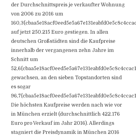
der Durchschnittspreis je verkaufter Wohnung
von 2006 zu 2016 um
160,3{cbaa5e18acf0eed5e5a67e131eabfd0e5c8c4cca
auf jetzt 250.215 Euro gestiegen. In allen
deutschen Großstädten sind die Kaufpreise
innerhalb der vergangenen zehn Jahre im
Schnitt um
52,6{cbaa5e18acf0eed5e5a67e131eabfd0e5c8c4ccac
gewachsen, an den sieben Topstandorten sind
es sogar
96,7{cbaa5e18acf0eed5e5a67e131eabfd0e5c8c4ccac
Die höchsten Kaufpreise werden nach wie vor
in München erzielt (durchschnittlich 422.176
Euro pro Verkauf im Jahr 2016). Allerdings
stagniert die Preisdynamik in München 2016