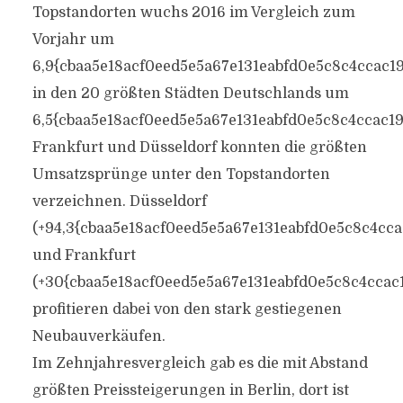
Topstandorten wuchs 2016 im Vergleich zum
Vorjahr um
6,9{cbaa5e18acf0eed5e5a67e131eabfd0e5c8c4ccac1
in den 20 größten Städten Deutschlands um
6,5{cbaa5e18acf0eed5e5a67e131eabfd0e5c8c4ccac1
Frankfurt und Düsseldorf konnten die größten
Umsatzsprünge unter den Topstandorten
verzeichnen. Düsseldorf
(+94,3{cbaa5e18acf0eed5e5a67e131eabfd0e5c8c4cc
und Frankfurt
(+30{cbaa5e18acf0eed5e5a67e131eabfd0e5c8c4ccac
profitieren dabei von den stark gestiegenen
Neubauverkäufen.
Im Zehnjahresvergleich gab es die mit Abstand
größten Preissteigerungen in Berlin, dort ist