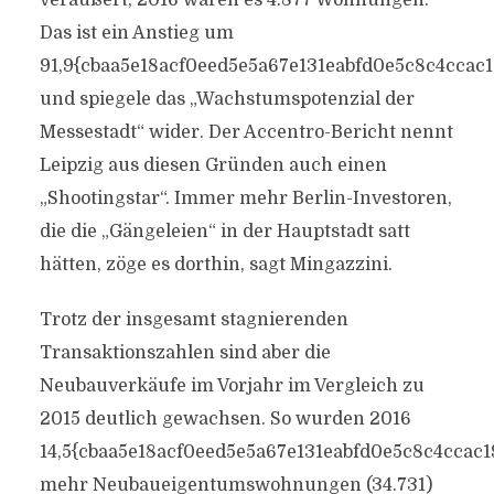
veräußert, 2016 waren es 4.877 Wohnungen.
Das ist ein Anstieg um
91,9{cbaa5e18acf0eed5e5a67e131eabfd0e5c8c4ccac
und spiegele das „Wachstumspotenzial der
Messestadt“ wider. Der Accentro-Bericht nennt
Leipzig aus diesen Gründen auch einen
„Shootingstar“. Immer mehr Berlin-Investoren,
die die „Gängeleien“ in der Hauptstadt satt
hätten, zöge es dorthin, sagt Mingazzini.
Trotz der insgesamt stagnierenden
Transaktionszahlen sind aber die
Neubauverkäufe im Vorjahr im Vergleich zu
2015 deutlich gewachsen. So wurden 2016
14,5{cbaa5e18acf0eed5e5a67e131eabfd0e5c8c4ccac
mehr Neubaueigentumswohnungen (34.731)