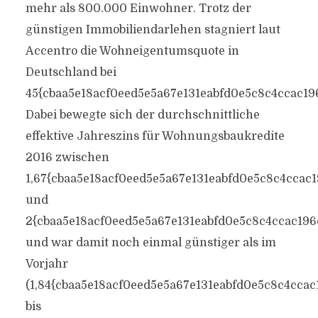
mehr als 800.000 Einwohner. Trotz der
günstigen Immobiliendarlehen stagniert laut
Accentro die Wohneigentumsquote in
Deutschland bei
45{cbaa5e18acf0eed5e5a67e131eabfd0e5c8c4ccac19
Dabei bewegte sich der durchschnittliche
effektive Jahreszins für Wohnungsbaukredite
2016 zwischen
1,67{cbaa5e18acf0eed5e5a67e131eabfd0e5c8c4ccac
und
2{cbaa5e18acf0eed5e5a67e131eabfd0e5c8c4ccac196
und war damit noch einmal günstiger als im
Vorjahr
(1,84{cbaa5e18acf0eed5e5a67e131eabfd0e5c8c4cca
bis