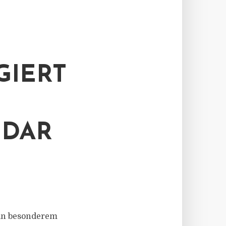
GIERT
NDAR
s in besonderem