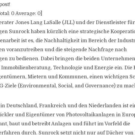
post!
otal:
0
Average:
0
]
rater Jones Lang LaSalle (JLL) und der Dienstleister für
gen Sunrock haben kürzlich eine strategische Kooperati
narbeit ist es, die Nachhaltigkeit im Bereich der Indust
en voranzutreiben und die steigende Nachfrage nach
gen zu bedienen. Dabei bringen die beiden Unternehmen
 Immobilienberatung, Technologie und Energie ein. Die 
igentümern, Mietern und Kommunen, einen wichtigen Sch
G-Ziele (Environmental, Social, and Governance) zu mac
 in Deutschland, Frankreich und den Niederlanden ist ei
ickler und Eigentümer von Photovoltaikanlagen in Euro
t, baut und betreibt Anlagen und führt im Vorfeld die
fahren durch. Sunrock setzt nicht nur auf Dächer von 