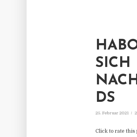
HABO
SICH
NACH
DS
25. Februar 2021
2
Click to rate thi