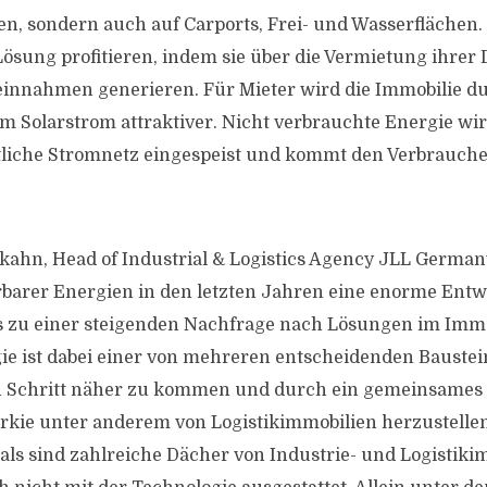
en, sondern auch auf Carports, Frei- und Wasserflächen
ösung profitieren, indem sie über die Vermietung ihrer
einnahmen generieren. Für Mieter wird die Immobilie d
m Solarstrom attraktiver. Nicht verbrauchte Energie wi
ntliche Stromnetz eingespeist und kommt den Verbrauch
kahn, Head of Industrial & Logistics Agency JLL Germany
rbarer Energien in den letzten Jahren eine enorme Ent
s zu einer steigenden Nachfrage nach Lösungen im Immo
gie ist dabei einer von mehreren entscheidenden Bauste
n Schritt näher zu kommen und durch ein gemeinsames 
rkie unter anderem von Logistikimmobilien herzustellen
ls sind zahlreiche Dächer von Industrie- und Logistiki