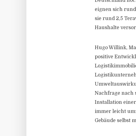
Deutschland noch
eignen sich run
sie rund 2,5 Ter
Haushalte verso
Hugo Willink, Ma
positive Entwick
Logistikimmobili
Logistikunterne
Umweltauswirkung
Nachfrage nach s
Installation eine
immer leicht umz
Gebäude selbst m