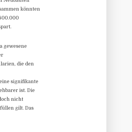
den Neubauten
Zusammen könnten
 800.000
part.
da gewesene
er
larien, die den
ine signifikante
hbarer ist. Die
edoch nicht
üllen gilt. Das