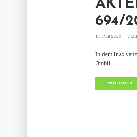
AKTE
694/2
15. Juni 2020
3 Mi
In dem Insolven
GmbH
WEITERLESEN