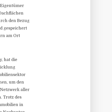
. Eigentümer
 Dachflächen
urch den Bezug
rd gespeichert
ern am Ort
, hat die
wicklung
biliensektor
inen, um den
Netzwerk aller
. Trotz des
mmobilien in