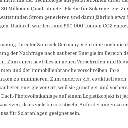
 nicht mit der Technologie ausgestattet. Allein unter 
d 30 Millionen Quadratmeter Fläche für Solarenergie. 
awattstunden Strom generieren und damit jährlich etwa
rgen. Dadurch würden rund 960.000 Tonnen CO2 einges
naging Director Sunrock Germany, sieht eine noch nie 
lung der Nachfrage nach sauberer Energie im Bereich d
en. Zum einen liegt dies an neuen Vorschriften und Regu
hmen und der Immobilienbranche vorschreiben, ihre
en zu minimieren. Zum anderen gibt es aktuell auch e
auberer Energie vor Ort, weil sie günstiger und vorherse
r Dach-Photovoltaikanlage auf einem Logistikobjekt ist j
usetzen, da es viele bürokratische Anforderungen zu erf
uss für Solaranlagen geeignet sein.