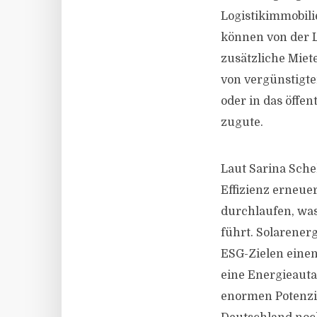
Logistikimmobili
können von der L
zusätzliche Miet
von vergünstigte
oder in das öffe
zugute.
Laut Sarina Sche
Effizienz erneue
durchlaufen, wa
führt. Solarener
ESG-Zielen eine
eine Energieauta
enormen Potenzia