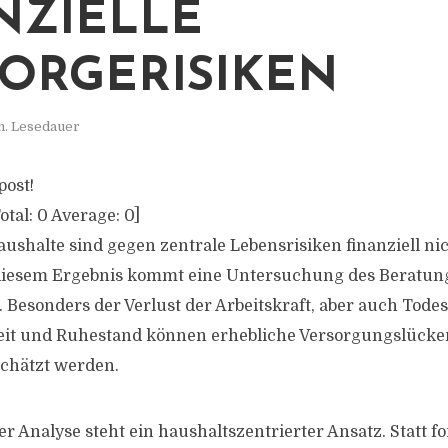
NZIELLE
ORGERISIKEN
n. Lesedauer
post!
otal:
0
Average:
0
]
aushalte sind gegen zentrale Lebensrisiken finanziell n
 diesem Ergebnis kommt eine Untersuchung des Berat
 Besonders der Verlust der Arbeitskraft, aber auch Todesf
keit und Ruhestand können erhebliche Versorgungslücke
schätzt werden.
r Analyse steht ein haushaltszentrierter Ansatz. Statt f