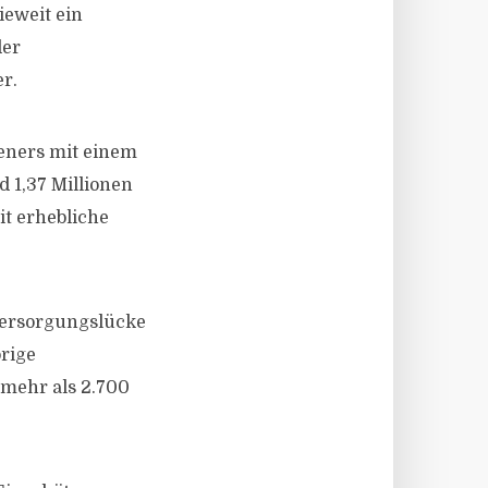
eweit ein
der
r.
ieners mit einem
 1,37 Millionen
it erhebliche
 Versorgungslücke
örige
 mehr als 2.700