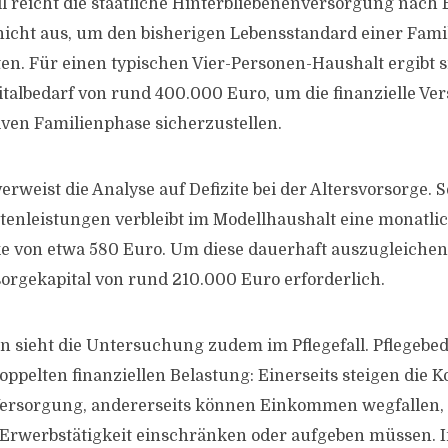
l reicht die staatliche Hinterbliebenenversorgung nach
icht aus, um den bisherigen Lebensstandard einer Fami
en. Für einen typischen Vier-Personen-Haushalt ergibt s
italbedarf von rund 400.000 Euro, um die finanzielle Ve
ven Familienphase sicherzustellen.
rweist die Analyse auf Defizite bei der Altersvorsorge. Se
tenleistungen verbleibt im Modellhaushalt eine monatli
e von etwa 580 Euro. Um diese dauerhaft auszugleichen
sorgekapital von rund 210.000 Euro erforderlich.
n sieht die Untersuchung zudem im Pflegefall. Pflegebed
oppelten finanziellen Belastung: Einerseits steigen die K
ersorgung, andererseits können Einkommen wegfallen
 Erwerbstätigkeit einschränken oder aufgeben müssen. 