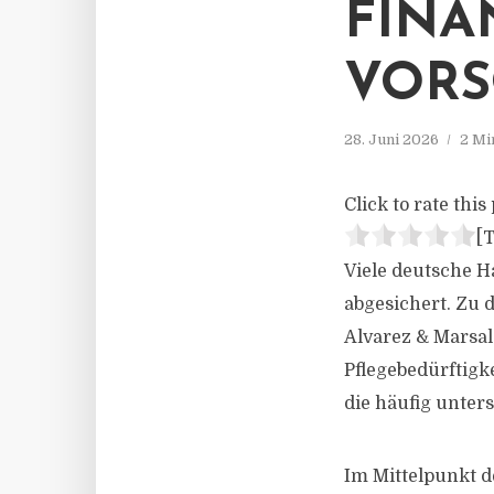
FINA
VORS
28. Juni 2026
2 Mi
Click to rate this 
[T
Viele deutsche H
abgesichert. Zu
Alvarez & Marsal.
Pflegebedürftig
die häufig unter
Im Mittelpunkt de