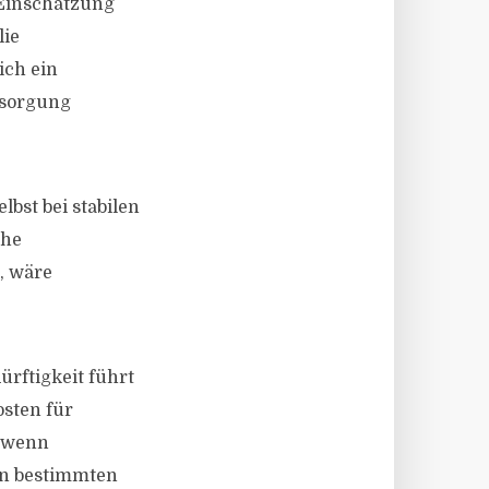
 Einschätzung
lie
ich ein
rsorgung
lbst bei stabilen
che
, wäre
ürftigkeit führt
osten für
, wenn
In bestimmten