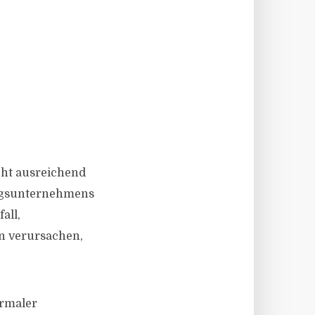
icht ausreichend
ungsunternehmens
all,
n verursachen,
ormaler