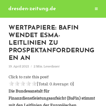
dresden-zeitung.de
WERTPAPIERE: BAFIN
WENDET ESMA-
LEITLINIEN ZU
PROSPEKTANFORDERUNG
EN AN
19. April 2021
2 Min. Lesedauer
Click to rate this post!
[Total:
0
Average:
0
]
Die Bundesanstalt für
Finanzdienstleistungsaufsicht (BaFin) stimmt
mit den Leitlinien der Europäischen