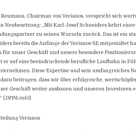
Reumann, Chairman von Verianos, verspricht sich wertv
 Neubesetzung: „Mit Karl-Josef Schneiders kehrt einer
ungspartner zu seinen Wurzeln zurück. Das ist ein sta
ders bereits die Anfänge der Verianos SE mitgestaltet hat
is für unser Geschäft und unsere besondere Positionieru
ckt er auf eine beeindruckende berufliche Laufbahn in F
nternehmen. Diese Expertise und sein umfangreiches Ne
azu beitragen, dass wir über erfolgreiche, wertschöpf
nser Geschäft weiter ausbauen und unseren Investoren 
 (
DFPA/mb1
)
tteilung Verianos