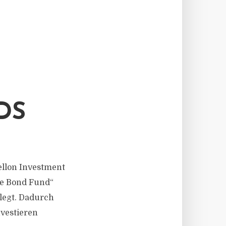
DS
ellon Investment
te Bond Fund“
legt. Dadurch
nvestieren