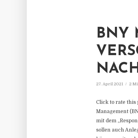
BNY 
VERS
NACH
27. April 2021
2 Mi
Click to rate th
Management (BNY
mit dem „Respon
sollen auch Anle