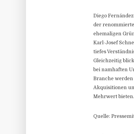
Diego Fernández 
der renommierten
ehemaligen Gründ
Karl-Josef Schnei
tiefes Verständn
Gleichzeitig bli
bei namhaften U
Branche werden d
Akquisitionen u
Mehrwert bieten.“
Quelle: Pressemi