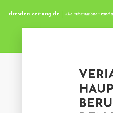
dresden-zeitung.de
Alle Informationen rund 
VERI
HAU
BERU