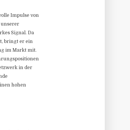
olle Impulse von
 unserer
rkes Signal. Da
, bringt er ein
ng im Markt mit.
ührungspositionen
tzwerk in der
ende
einen hohen