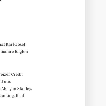
T
at Karl-Josef
tionäre folgten
eizer Credit
nd und
m Morgan Stanley,
Banking, Real