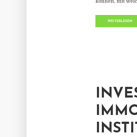
können, mit welc
WEITERLESEN
INVE
IMMO
INST