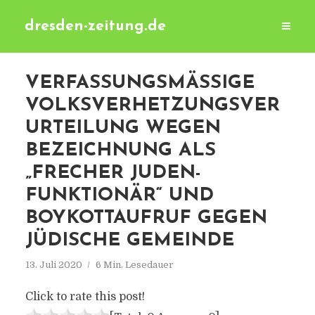
dresden-zeitung.de
VERFASSUNGSMÄSSIGE V
OLKSVERHETZUNGSVERU
RTEILUNG WEGEN B
EZEICHNUNG ALS „
FRECHER JUDEN-F
UNKTIONÄR“ UND B
OYKOTTAUFRUF GEGEN J
ÜDISCHE GEMEINDE
13. Juli 2020
6 Min. Lesedauer
Click to rate this post!