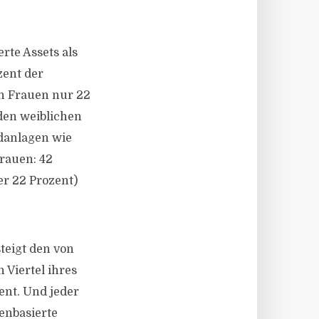
rte Assets als
ent der
en Frauen nur 22
 den weiblichen
ldanlagen wie
rauen: 42
er 22 Prozent)
teigt den von
 Viertel ihres
ent. Und jeder
ienbasierte