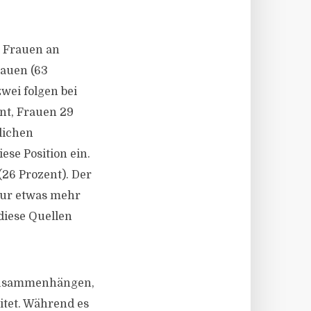
e Frauen an
rauen (63
zwei folgen bei
ent, Frauen 29
lichen
se Position ein.
(26 Prozent). Der
Nur etwas mehr
diese Quellen
 zusammenhängen,
tet. Während es