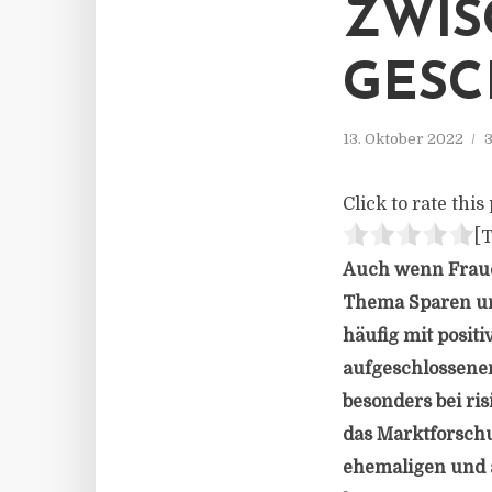
ZWIS
GESC
13. Oktober 2022
3
Click to rate this 
[T
Auch wenn Frauen
Thema Sparen und
häufig mit posit
aufgeschlossener
besonders bei ris
das Marktforschu
ehemaligen und a