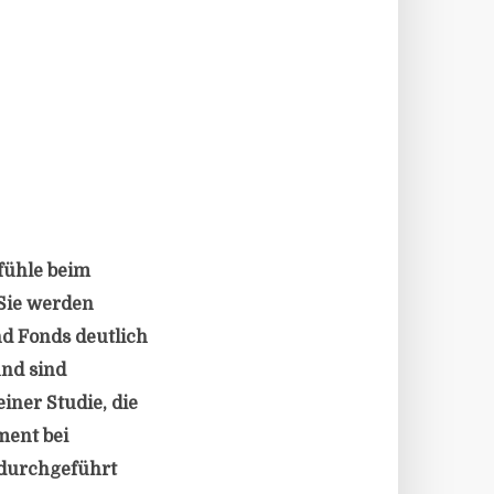
fühle beim
 Sie werden
d Fonds deutlich
und sind
einer Studie, die
ment bei
 durchgeführt