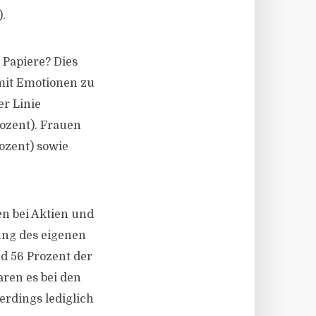
).
 Papiere? Dies
 mit Emotionen zu
r Linie
ozent). Frauen
ozent) sowie
n bei Aktien und
ung des eigenen
d 56 Prozent der
ren es bei den
erdings lediglich