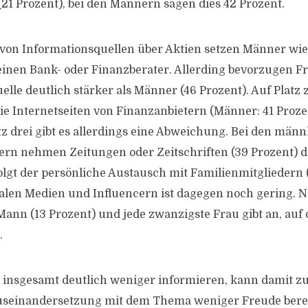
(21 Prozent), bei den Männern sagen dies 42 Prozent.
von Informationsquellen über Aktien setzen Männer wi
f einen Bank- oder Finanzberater. Allerding bevorzugen F
elle deutlich stärker als Männer (46 Prozent). Auf Platz 
die Internetseiten von Finanzanbietern (Männer: 41 Proz
tz drei gibt es allerdings eine Abweichung. Bei den männ
rn nehmen Zeitungen oder Zeitschriften (39 Prozent) die
olgt der persönliche Austausch mit Familienmitgliedern 
ialen Medien und Influencern ist dagegen noch gering. 
Mann (13 Prozent) und jede zwanzigste Frau gibt an, auf 
.
h insgesamt deutlich weniger informieren, kann damit
Auseinandersetzung mit dem Thema weniger Freude berei