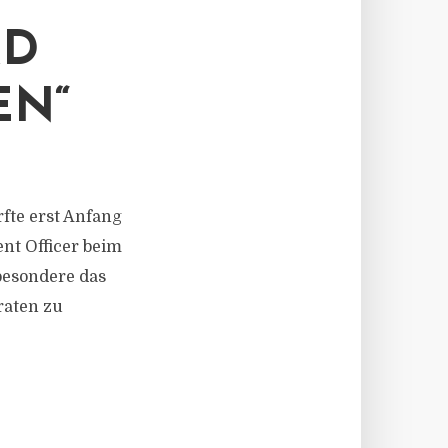
 A
N“
ürfte erst Anfang
nt Officer beim
besondere das
raten zu