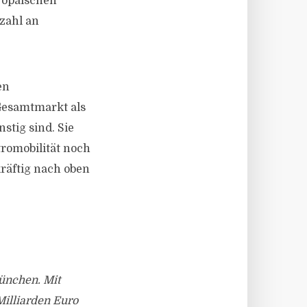
ropäischen
zahl an
en
Gesamtmarkt als
tig sind. Sie
tromobilität noch
räftig nach oben
München. Mit
Milliarden Euro