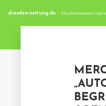
dresden-zeitung.de
Alle Informationen rund 
MERC
„AUT
BEGR