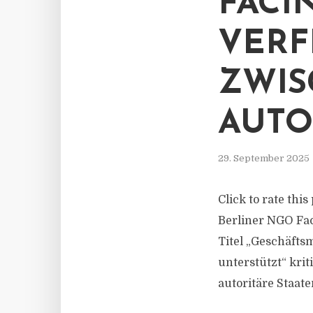
FACI
VER
ZWIS
AUTO
29. September 2025
Click to rate thi
Berliner NGO Fac
Titel „Geschäfts
unterstützt“ kri
autoritäre Staate