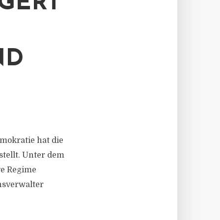
NGERT
ND
emokratie hat die
stellt. Unter dem
ve Regime
nsverwalter