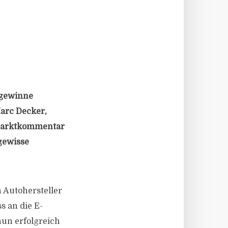
sgewinne
arc Decker,
 Marktkommentar
 gewisse
n Autohersteller
s an die E-
nun erfolgreich