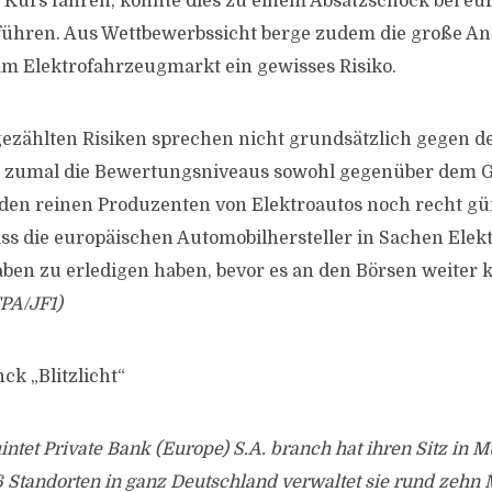
 Kurs fahren, könnte dies zu einem Absatzschock bei eu
führen. Aus Wettbewerbssicht berge zudem die große An
m Elektrofahrzeugmarkt ein gewisses Risiko.
gezählten Risiken sprechen nicht grundsätzlich gegen d
, zumal die Bewertungsniveaus sowohl gegenüber dem 
en reinen Produzenten von Elektroautos noch recht güns
ass die europäischen Automobilhersteller in Sachen Elek
ben zu erledigen haben, bevor es an den Börsen weiter k
PA/JF1)
ck „Blitzlicht“
ntet Private Bank (Europe) S.A. branch hat ihren Sitz in 
6 Standorten in ganz Deutschland verwaltet sie rund zehn 