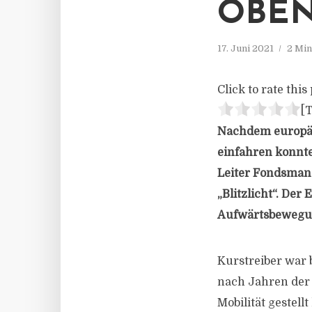
OBEN
17. Juni 2021
2 Min
Click to rate this 
[T
Nachdem europäi
einfahren konnte
Leiter Fondsman
„Blitzlicht“. De
Aufwärtsbewegung
Kurstreiber war 
nach Jahren der 
Mobilität gestel