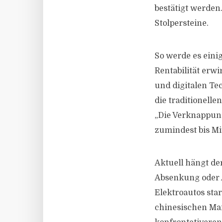
bestätigt werden
Stolpersteine.
So werde es eini
Rentabilität erw
und digitalen Te
die traditionell
„Die Verknappung 
zumindest bis Mit
Aktuell hängt de
Absenkung oder A
Elektroautos star
chinesischen Mar