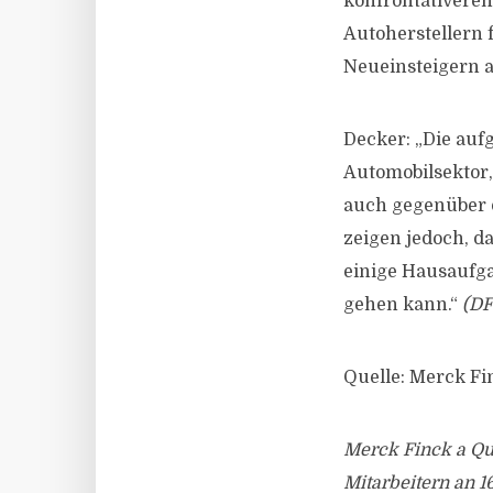
konfrontativeren
Autoherstellern 
Neueinsteigern a
Decker: „Die auf
Automobilsektor
auch gegenüber d
zeigen jedoch, d
einige Hausaufga
gehen kann.“
(DF
Quelle: Merck Fin
Merck Finck a Qui
Mitarbeitern an 1