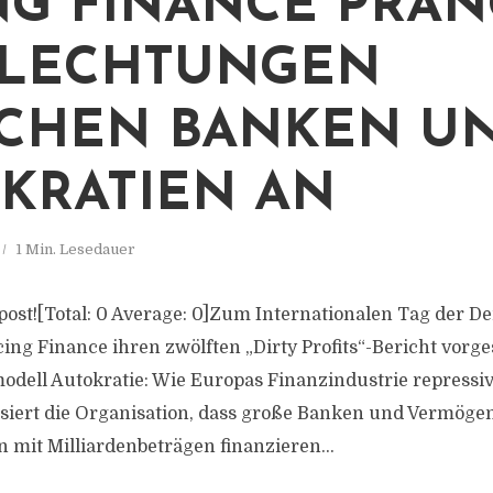
NG FINANCE PRA
FLECHTUNGEN
CHEN BANKEN U
KRATIEN AN
1 Min. Lesedauer
s post![Total: 0 Average: 0]Zum Internationalen Tag der D
ing Finance ihren zwölften „Dirty Profits“-Bericht vorge
modell Autokratie: Wie Europas Finanzindustrie repressi
tisiert die Organisation, dass große Banken und Vermöge
n mit Milliardenbeträgen finanzieren...