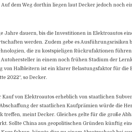
. Auf dem Weg dorthin liegen laut Decker jedoch noch ein
ge Jahre dauern, bis die Investitionen in Elektroautos e
irtschaften werden. Zudem gebe es Ausführungsrisiken b
chnologien, die zu kostspieligen Rückrufaktionen führen
en Autohersteller in einem noch frühen Stadium der Lern
von Halbleitern ist ein klarer Belastungsfaktor für die 
te 2022“, so Decker.
r Kauf von Elektroautos erheblich von staatlichen Subven
bschaffung der staatlichen Kaufprämien würde die Her
k treffen, meint Decker. Gleiches gelte für die große Ab
kt. Sollte China aus geopolitischen Gründen künftig ei